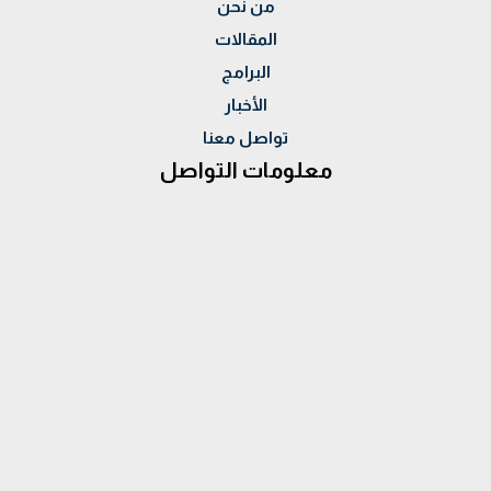
من نحن
المقالات
البرامج
الأخبار
تواصل معنا
معلومات التواصل
العنوان :
28 ش احمد الزمر - مدينة نصر
الموبايل :
00201015994400 - 00201069699626
الهاتف:
022729964