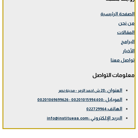
الصفحة الرئيسية
من نحن
المقالات
البرامج
الأخبار
تواصل معنا
معلومات التواصل
العنوان :
28 ش احمد الزمر - مدينة نصر
الموبايل :
00201015994400 - 00201069699626
الهاتف:
022729964
البريد الإلكتروني :
info@institueaa.com