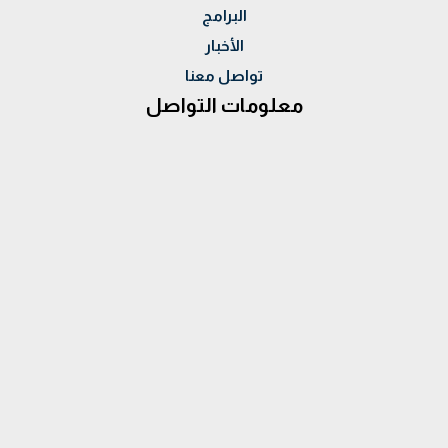
البرامج
الأخبار
تواصل معنا
معلومات التواصل
العنوان :
28 ش احمد الزمر - مدينة نصر
الموبايل :
00201015994400 - 00201069699626
الهاتف:
022729964
البريد الإلكتروني :