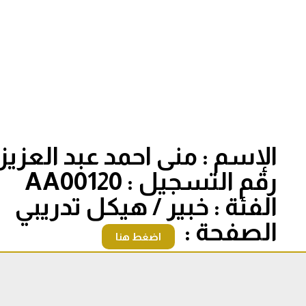
الإسم : منى احمد عبد العزيز
رقم التسجيل : AA00120
الفئة : خبير / هيكل تدريبي
الصفحة :
اضغط هنا