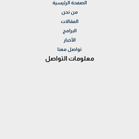
الصفحة الرئيسية
من نحن
المقالات
البرامج
الأخبار
تواصل معنا
معلومات التواصل
العنوان :
28 ش احمد الزمر - مدينة نصر
الموبايل :
00201015994400 - 00201069699626
الهاتف: