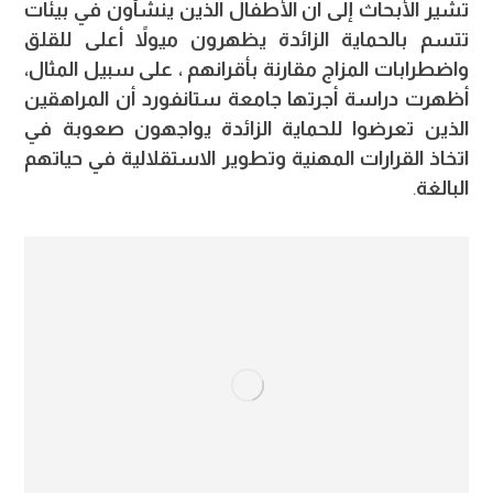
تشير الأبحاث إلى أن الأطفال الذين ينشأون في بيئات
تتسم بالحماية الزائدة يظهرون ميولاً أعلى للقلق
واضطرابات المزاج مقارنة بأقرانهم ، على سبيل المثال،
أظهرت دراسة أجرتها جامعة ستانفورد أن المراهقين
الذين تعرضوا للحماية الزائدة يواجهون صعوبة في
اتخاذ القرارات المهنية وتطوير الاستقلالية في حياتهم
البالغة
.